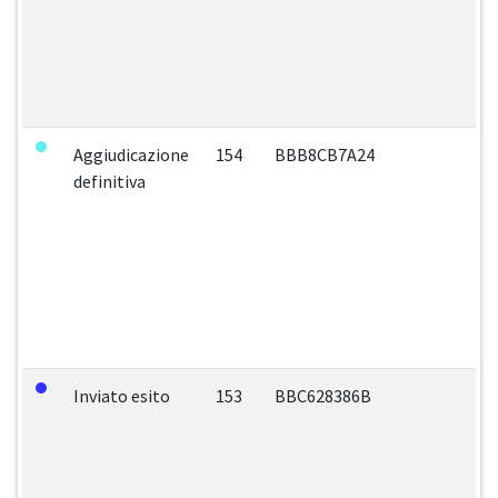
Aggiudicazione
154
BBB8CB7A24
definitiva
Inviato esito
153
BBC628386B