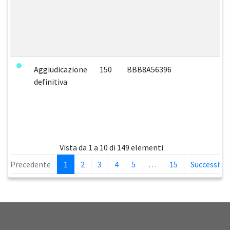
Aggiudicazione
150
BBB8A56396
definitiva
Vista da 1 a 10 di 149 elementi
Precedente
1
2
3
4
5
…
15
Successivo