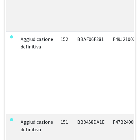
Aggiudicazione
152
BBAF06F281
F49J210036
definitiva
Aggiudicazione
151
BB8458DA1E
F47B240001
definitiva