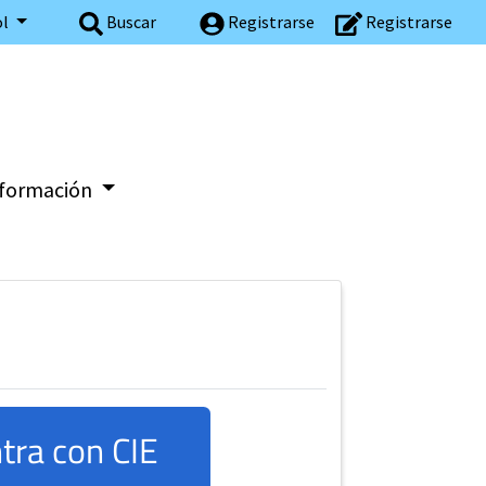
ol
Buscar
Registrarse
Registrarse
información
tra con CIE