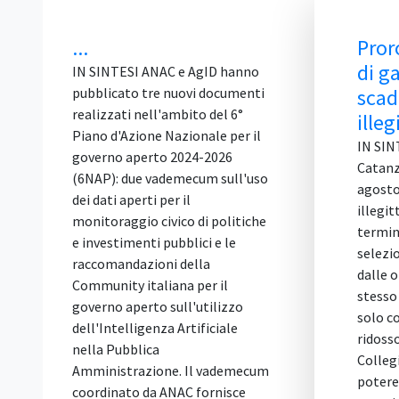
Proroga del termine
di gara a ridosso della
 e AgID hanno
uovi documenti
scadenza: è
mbito del 6°
illegittima
zionale per il
IN SINTESI Il TAR Calabria,
2024-2026
Catanzaro, Sez. I, sentenza 5
mecum sull'uso
agosto 2026, n. 1538, dichiara
 il
illegittima la proroga del
co di politiche
termine di partecipazione a una
blici e le
selezione pubblica, concessa
della
dalle ore 10 a mezzanotte dello
na per il
stesso giorno su istanza di un
ll'utilizzo
solo concorrente, presentata a
Artificiale
ridosso della scadenza. Il
Collegio ravvisa eccesso di
. Il vademecum
potere: la proroga, concessa
AC fornisce