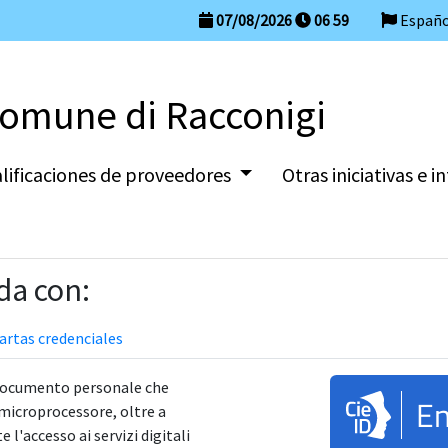
07/08/2026
06
:
59
Españ
omune di Racconigi
calificaciones de proveedores
Otras iniciativas e 
da con:
artas credenciales
 documento personale che
En
 microprocessore, oltre a
l'accesso ai servizi digitali