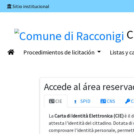
Sitio institucional
C
Procedimientos de licitación
Listas y 
Accede al área reserva
CIE
SPID
CNS
C
La
Carta di Identità Elettronica (CIE)
è il
attesta l'identità del cittadino. Dotata di
comprovare l'identità personale, permette 