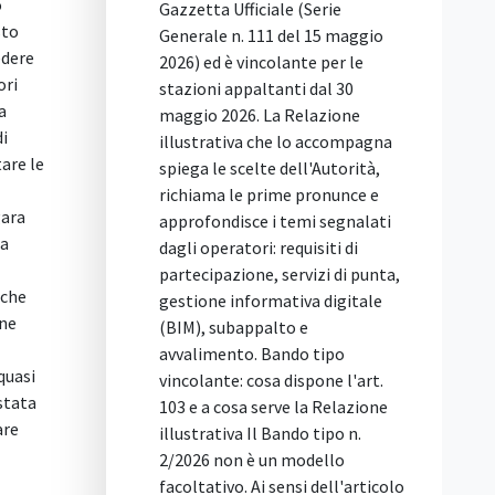
 Ufficiale (Serie
disponibile a fornire il material
 n. 111 del 15 maggio
originariamente indicato
 è vincolante per le
qualora la stazione appaltante
 appaltanti dal 30
lo avesse ritenuto inderogabile
2026. La Relazione
Per il Tar questa è un'offerta
tiva che lo accompagna
condizionata e alternativa,
e scelte dell'Autorità,
vietata perché attribuisce al
a le prime pronunce e
concorrente un ventaglio di
disce i temi segnalati
opzioni precluso agli altri
ratori: requisiti di
partecipanti. Il ricorso contro
azione, servizi di punta,
l'esclusione è stato respinto. Il
 informativa digitale
caso deciso dal Tar Lazio La
subappalto e
vicenda riguarda una gara
ento. Bando tipo
d'appalto per la fornitura di
te: cosa dispone l'art.
ecostazioni (contenitori per la
cosa serve la Relazione
raccolta rifiuti), ...
tiva Il Bando tipo n.
non è un modello
ivo. Ai sensi dell'articolo