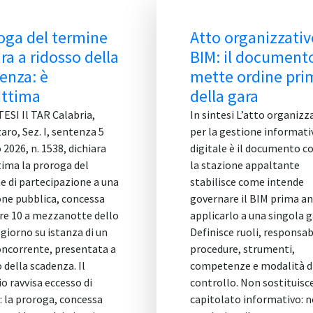
Atto organizzativo
Band
BIM: il documento che
2/2026
mette ordine prima
BIM e
della gara
RUP n
ingeg
In sintesi L’atto organizzativo
per la gestione informativa
IN SINTE
digitale è il documento con cui
2/2026 è
la stazione appaltante
discipli
stabilisce come intende
con proc
governare il BIM prima ancora di
economi
applicarlo a una singola gara.
vantaggi
Definisce ruoli, responsabilità,
architet
procedure, strumenti,
di impor
competenze e modalità di
soglie e
controllo. Non sostituisce il
approvat
capitolato informativo: ne
del 15 a