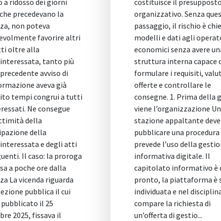
costituisce il presupposto
Gazzetta
organizzativo. Senza questo
Generale
passaggio, il rischio è chiedere
2026) ed
modelli e dati agli operatori
stazioni
economici senza avere una
maggio 
struttura interna capace di
illustra
formulare i requisiti, valutare le
spiega l
offerte e controllare le
richiam
consegne. 1. Prima della gara
approfon
viene l’organizzazione Una
dagli ope
stazione appaltante deve
partecip
pubblicare una procedura che
gestione
prevede l’uso della gestione
(BIM), 
informativa digitale. Il
avvalim
capitolato informativo è quasi
vincolan
pronto, la piattaforma è stata
103 e a 
individuata e nel disciplinare
illustra
compare la richiesta di
2/2026 
un’offerta di gestio...
facoltat