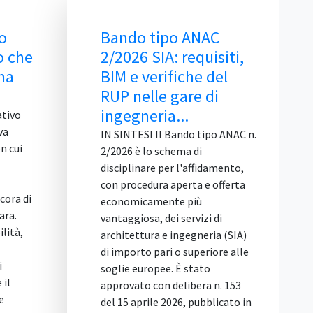
o tipo ANAC
Unicità dell’Offerta: l
 SIA: requisiti,
Offerte Alternative
 verifiche del
Sono Vietate
elle gare di
IN SINTESI Il Tar Lazio, Roma,
neria...
Sez. II bis, con la sentenza 4
agosto 2026, n. 14084, ribadisce
SI Il Bando tipo ANAC n.
che il principio di unicità
 lo schema di
dell'offerta vieta a ogni
nare per l'affidamento,
concorrente di presentare più d
edura aperta e offerta
una proposta in gara. La regola
camente più
serve a garantire la
osa, dei servizi di
comparazione tra i partecipant
tura e ingegneria (SIA)
in condizioni di parità. Nel caso
to pari o superiore alle
deciso, un'impresa aveva offert
uropee. È stato
un prodotto diverso da quello
o con delibera n. 153
richiesto nelle specifiche
prile 2026, pubblicato in
tecniche, dichiarandosi però