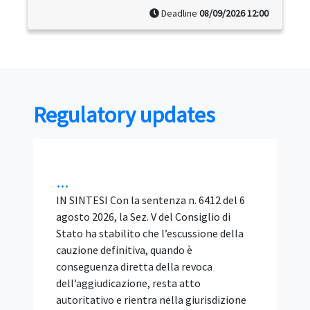
Deadline
08/09/2026 12:00
Regulatory updates
Bando tipo ANAC 2/2026 SIA:
requisiti, BIM e verifiche del
RUP nelle gare di
ingegneria...
IN SINTESI Il Bando tipo ANAC n. 2/2026 è
lo schema di disciplinare per
l'affidamento, con procedura aperta e
offerta economicamente più