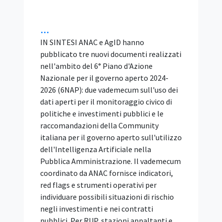
facoltativo. Ai sensi dell'articolo 103 del
d.lgs. 31 mar...
Unicità dell’Offerta: le
Offerte Alternative Sono
Vietate
IN SINTESI Il Tar Lazio, Roma, Sez. II bis,
con la sentenza 4 agosto 2026, n. 14084,
ribadisce che il principio di unicità
dell'offerta vieta a ogni concorrente di
presentare più di una proposta in gara. La
regola serve a garantire la comparazione
tra i partecipanti in condizioni di parità.
Nel caso deciso, un'impresa aveva offerto
un prodotto diverso da quello richiesto