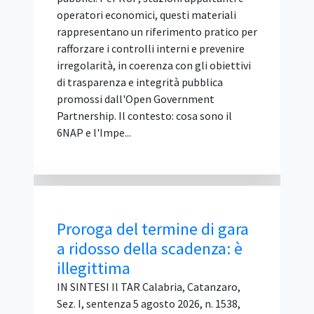
nelle specifiche tecniche, dichiarandosi
però disponibile a fornire il materiale
originariamente indicato qualora la
stazione appaltante lo avesse ritenuto
inderogabile. Per il Tar questa è un'offerta
condizionata e alternativa, vietata
perché attribuisce al concorrente un
ventaglio di opzioni precluso agli altri
partecipanti. Il ricorso contro
l'esclusione è stato respinto. Il caso
deciso dal Tar Lazio La vicenda riguarda
una gara d'appalto per la fornitura di
ecostazioni (contenitori per la raccolta
rifiuti), ...