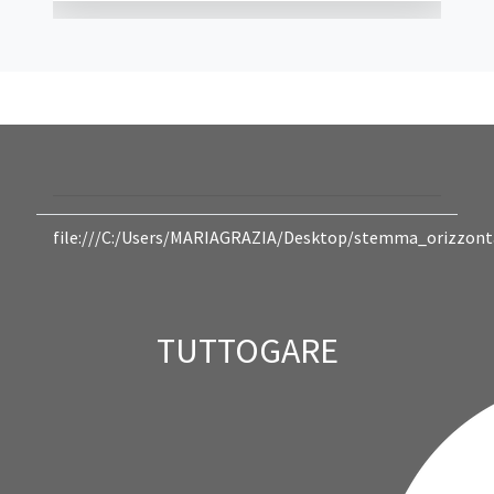
l'aggiudicazione di una procedura di gara,
sostenendo che l'impresa risultata
aggiudicataria avrebbe dovuto essere
esclusa per carenza dell'abilitazione...
file:///C:/Users/MARIAGRAZIA/Desktop/stemma_orizzonta