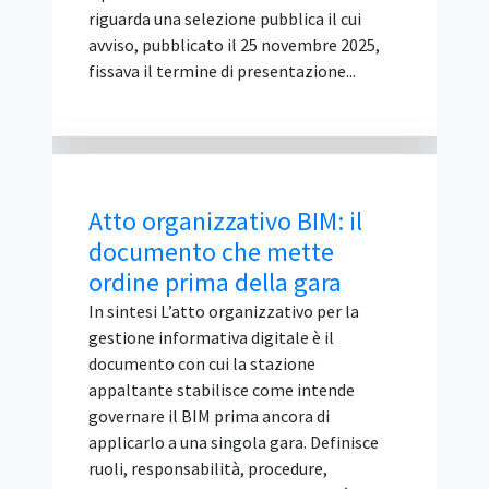
disinformazione, cooperazione digitale e
governance multistakeholder,
sostenibilità digitale e partecipazione dei
giovani. Cos'è IGF Italia e chi lo organizza
IGF Italia è la declinazione nazionale
dell'Internet Governance Forum delle
Nazioni Unite, la piattaforma globale di
confronto multistakeholder sulle
politiche di I...
Abilitazione D.M. 37/2008
non è requisito di
partecipazione alla gara
IN SINTESI L'abilitazione tecnico-