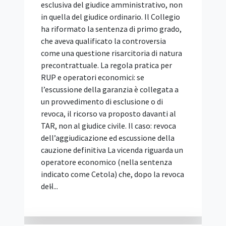
vantaggiosa, dei servizi di architettura e
ingegneria (SIA) di importo pari o
superiore alle soglie europee. È stato
approvato con delibera n. 153 del 15
aprile 2026, pubblicato in Gazzetta
Ufficiale (Serie Generale n. 111 del 15
maggio 2026) ed è vincolante per le
stazioni appaltanti dal 30 maggio 2026.
La Relazione illustrativa che lo
accompagna spiega le scelte
dell'Autorità, richiama le prime pronunce
e approfondisce i temi segnalati dagli
operatori: requisiti di partecipazione,
servizi di punta, gestione informativa
digitale (BIM), subappalto e avvalimento.
Bando tipo vincolante: cosa dispone l'art.
103 e a cosa serve la Relazione illustrativa
Il Bando tipo n. 2/2026 non è un modello