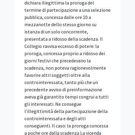
IGF Italia 2026: il
programma delle sessioni è
definito
IN SINTESI Il Comitato IGF Italia,
costituito presso il Dipartimento per la
trasformazione digitale, ha reso noto il
programma di IGF Italia 2026, in
calendario a Napoli il 29 e 30 ottobre
2026. Il programma comprende 19
sessioni, definite dopo una consultazione
pubblica che ha raccolto oltre 300
contributi da istituzioni, PA, università,
imprese, comunità tecnica e società
civile. Gli incontri saranno dedicati a otto
aree tematiche: intelligenza artificiale,
cybersicurezza e fiducia digitale,
sovranità digitale, competenze digitali e
inclusione, informazione e