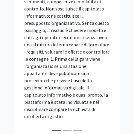
professionale prevista dal D.M. n. 37/2008
(già disciplinata dalla legge n. 46/1990)
non costituisce un requisito di
partecipazione alle procedure di gara per
l'affidamento di appalti pubblici. Lo ha
ribadito il TAR Puglia, Bari, Sez. I, con la
sentenza 3 agosto 2026, n. 954,
richiamando un orientamento
consolidato dell'allora Autorità di
Vigilanza sui Contratti Pubblici e della
giurisprudenza amministrativa.
L'abilitazione va infatti dimostrata in
fase esecutiva, mentre ai fini
dell'ammissione in gara è sufficiente il
possesso della qualificazione SOA nella
categoria pertinente. Il caso: mancanza
dell'abilitazione D.M. 37/2008 e ricorso
dell'impresa concorrente Una società
concorrente ha impugnato